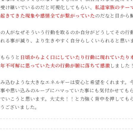
も受け継いでいるのだと可視化してもらい、
私達家族のテー
で起きてきた現象や感情全てが繋がっていた
のだなと目から
その人がなぜそういう行動を取るのか自分がどうしてその行
される事が減り、より生きやすく自分らしくいられると思い
てもらうと
日頃からよく口にしていたり行動に現れていたり
長年不可解に思っていた夫の行動が腑に落ちて感激
しました
包み込むような大きなエネルギーは安心と希望をくれます。
た事や思い込みのループにハマっていた事にも気付かせても
んでいこうと思います。大丈夫！！と力強く背中を押しても
とうございました。