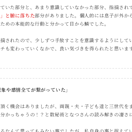
っていた部分と、あまり意識していなかった部分、指摘され
！」と腑に落ちた
部分がありました。個人的には息子が外か
すための本能的な行動と分かって目から鱗でした。
指摘されたので、少しずつ手放すことを意識するようにして
タチも変わっていくなかで、良い気づきを得られたと思いま
現象や感情全てが繋がっていた」
て頂く機会はありましたが、両親・夫・子ども達と三世代を
で分かっちゃうの！？と数秘術となつさんの読み解きの凄さ
でるなんて思ってもみない事でしたが、私自身の事と捉えて