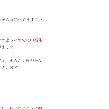
ながら言語化できずにい
家のように
すでに中高生
けました。
さず、柔らかく穏やかな
ださいます。
だと。私と同じように娘