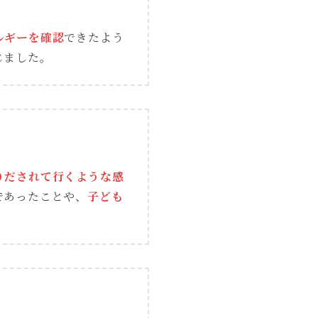
ルギーを確認
できたよう
じました。
りだされて行くような感
であったことや、
子ども