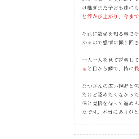
け継ぎまた子ども達に
と浮かび上がり、今ま
それに数秘を知る事で
かるので感情に振り回
一人一人を見て説明し
ぁ
と目から鱗で、特に
なつさんの広い視野と
たけど認めたくなかっ
信と覚悟を待って進め
たです。本当にありが